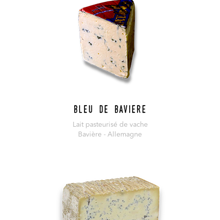
Bleu de Baviere
Lait pasteurisé de vache
Bavière - Allemagne
En savoir plus