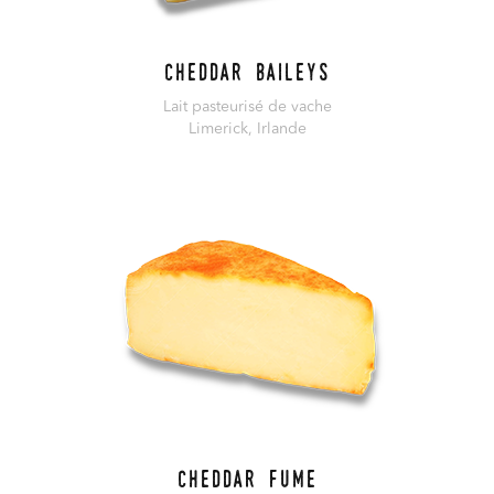
Cheddar Baileys
Lait pasteurisé de vache
Limerick, Irlande
En savoir plus
Cheddar Fume