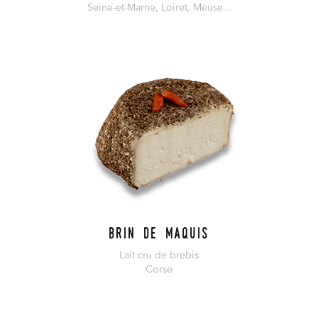
Seine-et-Marne, Loiret, Meuse...
En savoir plus
Brin de maquis
Lait cru de brebis
Corse
En savoir plus